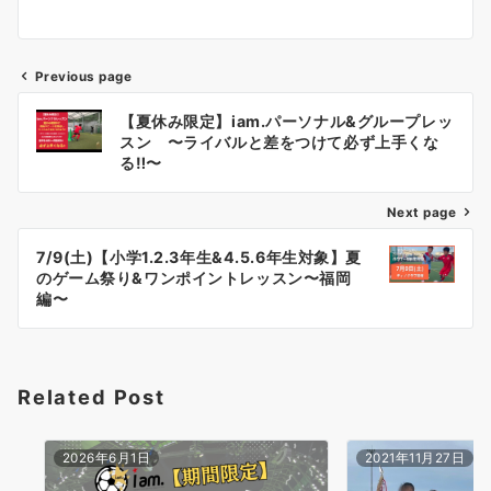
Previous page
投
【夏休み限定】iam.パーソナル&グループレッ
稿
スン 〜ライバルと差をつけて必ず上手くな
る‼︎〜
ナ
Next page
ビ
ゲ
7/9(土)【小学1.2.3年生&4.5.6年生対象】夏
のゲーム祭り&ワンポイントレッスン〜福岡
ー
編〜
シ
ョ
Related Post
ン
2026年6月1日
2021年11月27日