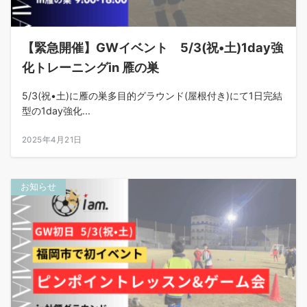
【緊急開催】GWイベント 5/3(祝•土)1day強
化トレーニングin 雁の巣
5/3(祝•土)に雁の巣多目的グラウンド(屋根付き)にて1日完結
型の1day強化...
2025年4月21日
お知らせ