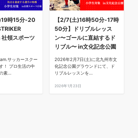
)19時15分-20
【2/7(土)16時50分-17時
TRIKER
50分】ドリブルレッス
in 社領スポーツ
ン〜ゴールに直結するド
リブル〜 in文化記念公園
am.サッカースクー
2026年2月7日(土)に北九州市文
す！ プロ生活の中
化記念公園グラウンドにて、ド
素...
リブルレッスンを...
日
2026年1月23日