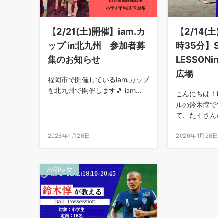
【2/21(土)開催】iam.カ
【2/14(土
ップ in北九州 参加者募
時35分】S
集のお知らせ
LESSON
広場
福岡市で開催しているiam.カップ
を北九州で開催します🎵 iam...
こんにちは！i
ルの鈴木惇で
で、たくさんの
2026年1月26日
2026年1月26
お知らせ