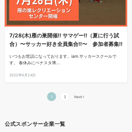
7/28(木)雁の巣開催‼︎ サマゲー‼︎（夏に行う試
合）〜サッカー好き全員集合‼︎〜 参加者募集‼︎
いつもお世話になっております。iam.サッカースクールで
す。 春休みにペナスタ博...
2022年6月24日
投
1
2
Next
稿
の
公式スポンサー企業一覧
ペ