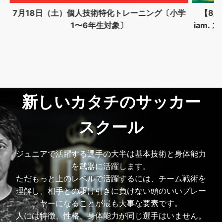
ング〔小学
【8/12(水)9:00~16:00】 ARROWZ GYM ×
iam. スペシャルコラボイベントinベススタ地下体
育館
新しいカタチのサッカー
スクール
ジュニアで活躍する選手の大半は基本技術と身体能力
を武器に活躍します。
ただもっと上のレベルで活躍するには、チーム戦術を
理解し、相手との駆け引きに負けない頭のいいプレー
ヤーになることが最も大事な要素です。
人には特徴、性格、身体能力が同じ選手はいません。