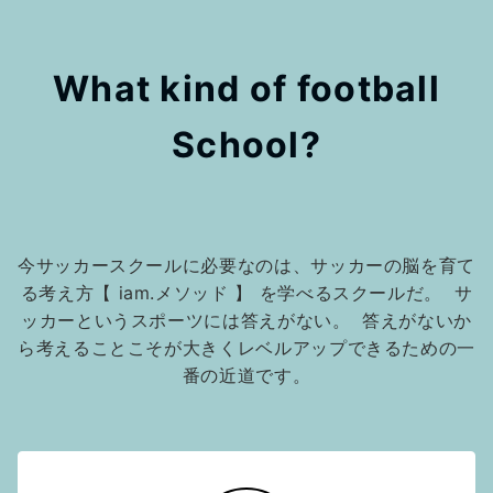
《急募》2枠のみ募集【7/2(木)19時05分-20時20分】鈴木惇のキック特化スクール in東福岡高校
What kind of football
2026 SUMMER SCHOOL《夏休み企画参加者募集》
School?
【8/12(水)9:00~16:00】 ARROWZ GYM × iam. スペシャルコラボイベントinベススタ地下体育館
今サッカースクールに必要なのは、サッカーの脳を育て
る考え方【 iam.メソッド 】 を学べるスクールだ。 サ
ッカーというスポーツには答えがない。 答えがないか
ら考えることこそが大きくレベルアップできるための一
番の近道です。