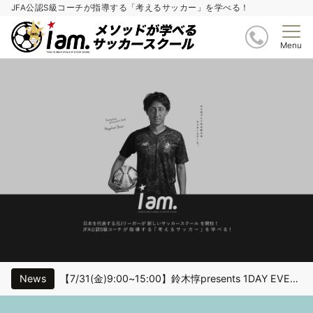
JFA公認S級コーチが指導する「考えるサッカー」を学べる！
Menu
News
【7/31(金)9:00~15:00】鈴木惇presents 1DAY EVENT inベススタ地下体育館
7月18日（土）個人技術特化トレーニング〔小学1〜6年生対象〕