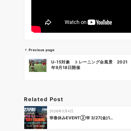
Previous page
投
U-15対象 トレーニング会風景 2021
稿
年9月18日開催
ナ
ビ
ゲ
Related Post
ー
2026年3月4日
シ
🌸春休みEVENT②🌸 3/27(金)1…
ョ