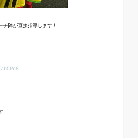
ーチ陣が直接指導します‼︎
aZab5Pc8
す。