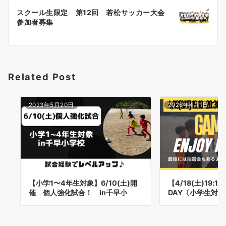
ゲ
スクール生限定 第12回 若松サッカー大会
参加者募集
ー
シ
ョ
Related Post
ン
2023年5月20日
2026年4月1日
【小学1〜4年生対象】6/10(土)開
【4/18(土)19:1
催 個人強化試合！ in千早小
DAY〔小学生対象