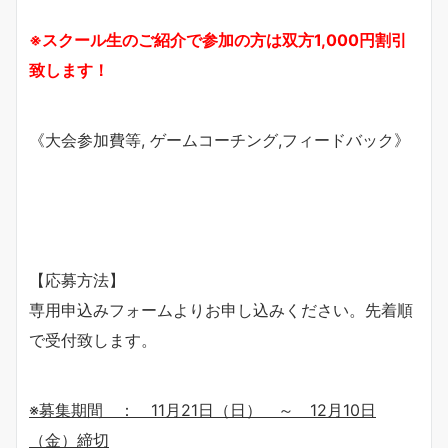
※スクール生のご紹介で参加の方は双方1,000円割引
致します！
《大会参加費等, ゲームコーチング,フィードバック》
【応募方法】
専用申込みフォームよりお申し込みください。先着順
で受付致します。
※募集期間
： 11
月2
1
日（
日
） ～ 12
月
10
日
（金
）締切