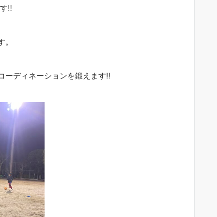
‼︎
す。
ーディネーションを鍛えます‼︎