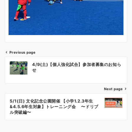
Previous page
投
4/9(土)【個人強化試合】参加者募集のお知ら
稿
せ
ナ
Next page
ビ
ゲ
5/1(日) 文化記念公園開催 【小学1.2.3年生
&4.5.6年生対象】トレーニング会 〜ドリブ
ー
ル突破編〜
シ
ョ