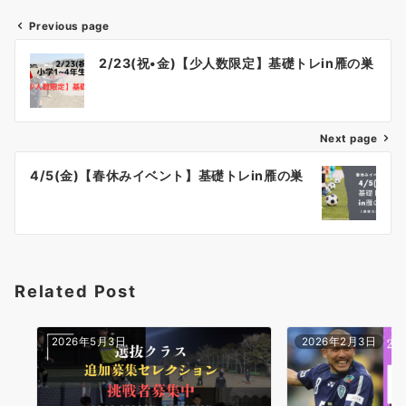
Previous page
投
2/23(祝•金)【少人数限定】基礎トレin雁の巣
稿
ナ
Next page
ビ
ゲ
4/5(金)【春休みイベント】基礎トレin雁の巣
ー
シ
ョ
Related Post
ン
2026年5月3日
2026年2月3日