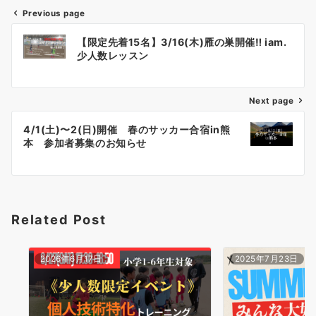
Previous page
投
【限定先着15名】3/16(木)雁の巣開催‼︎ iam.
稿
少人数レッスン
ナ
Next page
ビ
ゲ
4/1(土)〜2(日)開催 春のサッカー合宿in熊
本 参加者募集のお知らせ
ー
シ
ョ
Related Post
ン
2026年6月17日
2025年7月23日