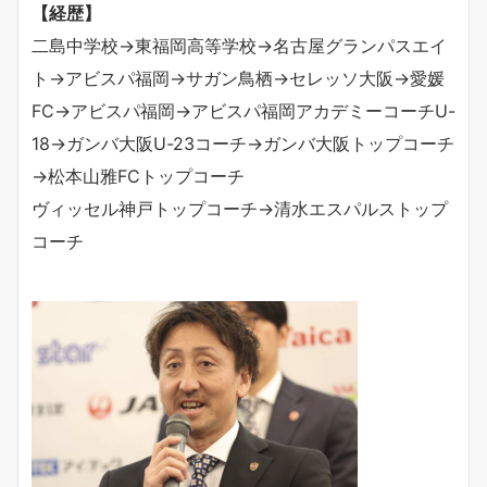
【経歴】
二島中学校→東福岡高等学校→名古屋グランパスエイ
ト→アビスパ福岡→サガン鳥栖→セレッソ大阪→愛媛
FC
→
アビスパ福岡→アビスパ福岡アカデミーコーチ
U-
18
→
ガンバ大阪
U-23
コーチ→ガンバ大阪トップコーチ
→松本山雅FCトップコーチ
ヴィッセル神戸トップコーチ→清水エスパルストップ
コーチ