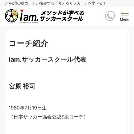
JFA公認S級コーチが指導する「考えるサッカー」を学べる！
Menu
コーチ紹介
iam.サッカースクール代表
宮原
裕司
1980
年
7
月
19
日生
（日本サッカー協会公認
S
級コーチ）