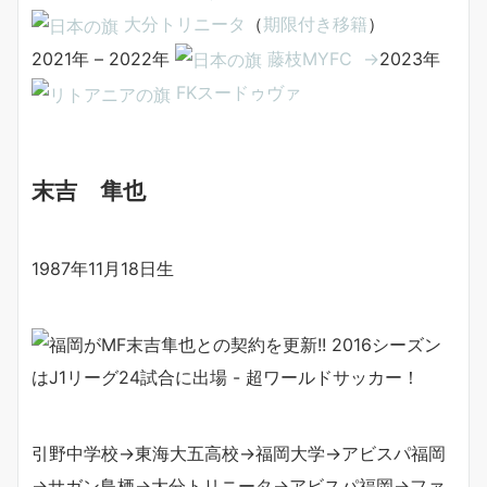
大分トリニータ
（
期限付き移籍
）
2021年 – 2022年
藤枝MYFC →
2023年
FKスードゥヴァ
末吉 隼也
1987年11月18日生
引野中学校→東海大五高校→福岡大学→アビスパ福岡
→サガン鳥栖→大分トリニータ→アビスパ福岡→ファ