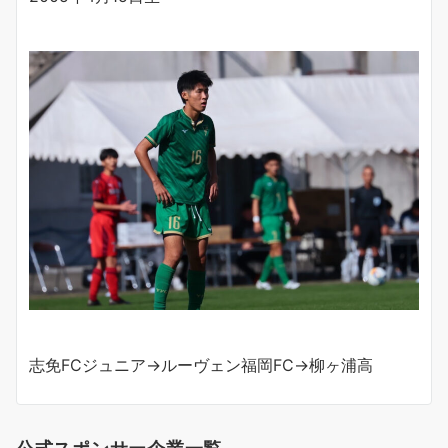
志免FCジュニア→ルーヴェン福岡FC→柳ヶ浦高