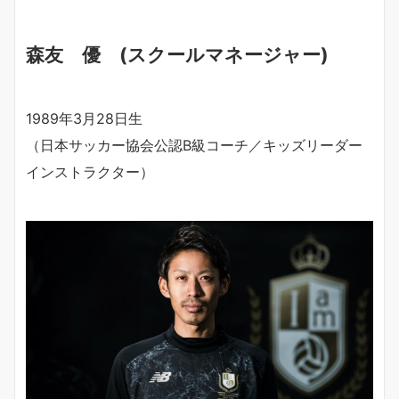
森友 優 (スクールマネージャー)
1989
年
3
月
28
日生
（日本サッカー協会公認
B
級コーチ／キッズリーダー
インストラクター）