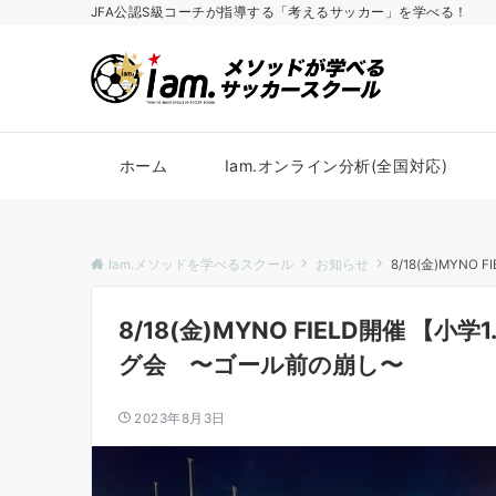
JFA公認S級コーチが指導する「考えるサッカー」を学べる！
ホーム
Iam.オンライン分析(全国対応)
Iam.メソッドを学べるスクール
お知らせ
8/18(金)MYN
8/18(金)MYNO FIELD開催 【小
グ会 〜ゴール前の崩し〜
2023年8月3日