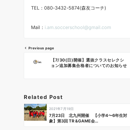
TEL：080-3432-5874(森友コーチ)
Mail：
i.am.soccerschool@gmail.com
Previous page
投
【7/30(日)開催】選抜クラスセレクシ
稿
ョン追加募集合格者についてのお知らせ
ナ
ビ
ゲ
Related Post
ー
2021年7月19日
シ
7月23日 北九州開催 【小学4〜6年生対
象】第3回 TR &GAME会…
ョ