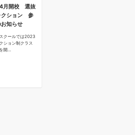
度4月開校 選抜
レクション 参
のお知らせ
ースクールでは2023
クション制クラス
開...
日