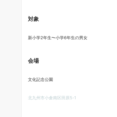
対象
新小学2年生〜小学6年生の男女
会場
文化記念公園
北九州市小倉南区田原
5-1