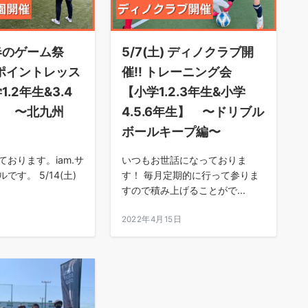
)春のゲーム祭
5/7(土) ディノクラブ開
ンポイントレッス
催‼︎ トレーニング会
.2年生&3.4
【小学1.2.3年生&小学
】 〜北九州
4.5.6年生】 〜ドリブル
ボールキープ編〜
おります。iam.サ
いつもお世話になっておりま
です。 5/14(土)
す！ 毎月定期的に行って参りま
すので積み上げることがで...
日
2022年4月15日