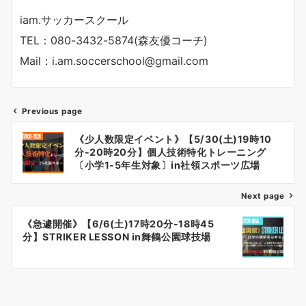
iam.サッカースクール
TEL：080-3432-5874(森友優コーチ)
Mail：i.am.soccerschool@gmail.com
Previous page
投
《少人数限定イベント》【5/30(土)19時10
稿
分-20時20分】個人技術特化トレーニング
〔小学1-5年生対象〕in社領スポーツ広場
ナ
Next page
ビ
ゲ
《急遽開催》【6/6(土)17時20分-18時45
分】STRIKER LESSON in舞鶴公園球技場
ー
シ
ョ