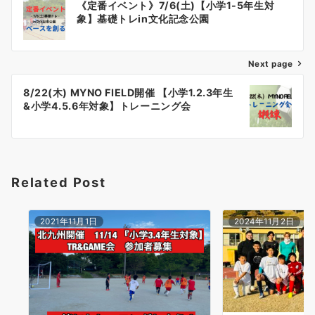
《定番イベント》7/6(土)【小学1-5年生対
稿
象】基礎トレin文化記念公園
ナ
Next page
ビ
ゲ
8/22(木) MYNO FIELD開催 【小学1.2.3年生
&小学4.5.6年対象】トレーニング会
ー
シ
ョ
Related Post
ン
2021年11月1日
2024年11月2日