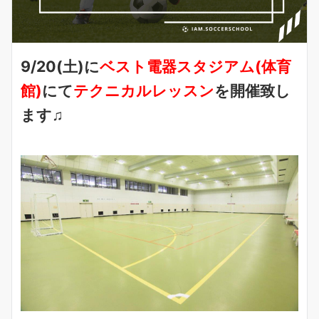
9/20(土)に
ベスト電器スタジアム(体育
館)
にて
テクニカルレッスン
を開催致し
ます♫