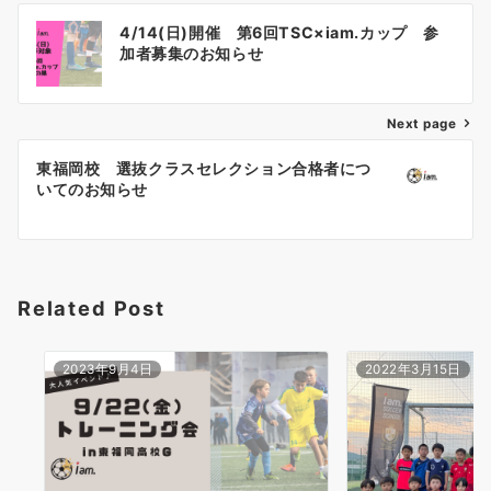
投
4/14(日)開催 第6回TSC×iam.カップ 参
稿
加者募集のお知らせ
ナ
Next page
ビ
ゲ
東福岡校 選抜クラスセレクション合格者につ
いてのお知らせ
ー
シ
ョ
Related Post
ン
2023年9月4日
2022年3月15日