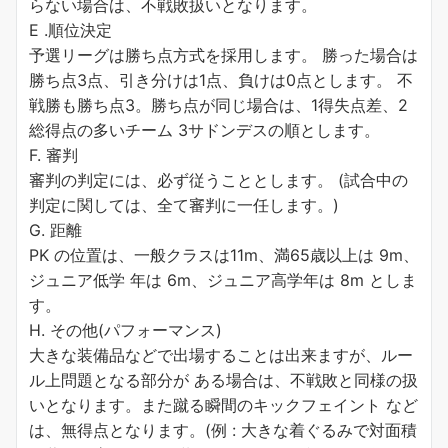
らない場合は、不戦敗扱いとなります。
E .順位決定
予選リーグは勝ち点方式を採用します。 勝った場合は
勝ち点3点、引き分けは1点、負けは0点とします。 不
戦勝も勝ち点3。勝ち点が同じ場合は、1得失点差、2
総得点の多いチーム 3サドンデスの順とします。
F. 審判
審判の判定には、必ず従うこととします。 (試合中の
判定に関しては、全て審判に一任します。)
G. 距離
PK の位置は、一般クラスは11m、満65歳以上は 9m、
ジュニア低学 年は 6m、ジュニア高学年は 8m としま
す。
H. その他(パフォーマンス)
大きな装備品などで出場することは出来ますが、ルー
ル上問題となる部分が ある場合は、不戦敗と同様の扱
いとなります。また蹴る瞬間のキックフェイント など
は、無得点となります。(例 : 大きな着ぐるみで対面積