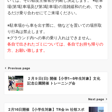
いては、その都度主催者が判断し決定します。 ※駐車
場(第1駐車場及び第3駐車場)の混雑緩和のため、でき
るだけ乗り合わせにてご来場ください。
※駐車場から車を出す際に、物などを置いての場所取
り行為は禁止します。
※グラウンド内への車の乗り入れはできません。
各自で出されたゴミについては、各自でお持ち帰りの
方、お願い致します。
Previous page
投
２月９日(日) 開催【小学1~6年生対象】文化
稿
記念公園開催 トレーニング会
ナ
Next page
ビ
ゲ
2月16日開催 【小学生対象】TR会 in 社領スポ