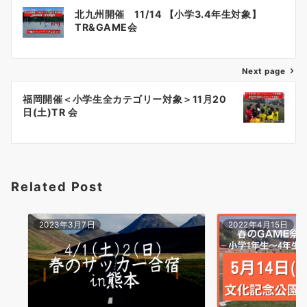
投
北九州開催 11/14 【小学3.4年生対象】
稿
TR&GAME会
ナ
Next page
ビ
ゲ
福岡開催＜小学生全カテゴリー対象＞11月20
日(土)TR 会
ー
シ
ョ
Related Post
ン
2023年3月7日
2022年4月15日