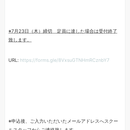
※
7
月
23
日（
木
）締切
定員に達した場合は受付終了
致します。
URL:
https://forms.gle/8VxsuGTNHmRCznbY7
※申込後、ご入力いただいたメールアドレスへスクー
ルスタッフからご連絡致します。