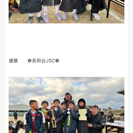
優勝 ⚽️美和台JSC⚽️