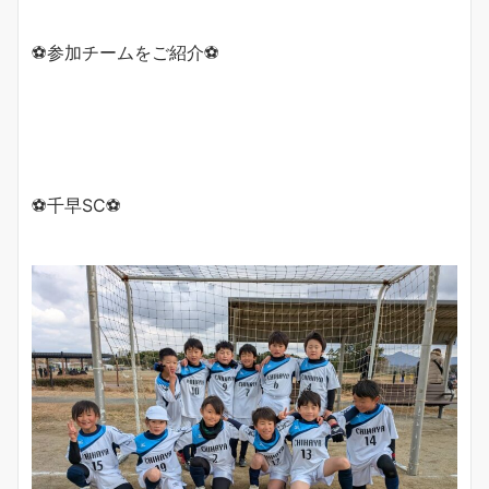
⚽️参加チームをご紹介⚽️
⚽️千早SC⚽️