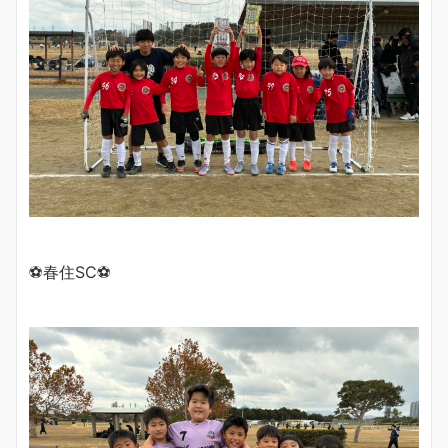
⚽️春住SC⚽️