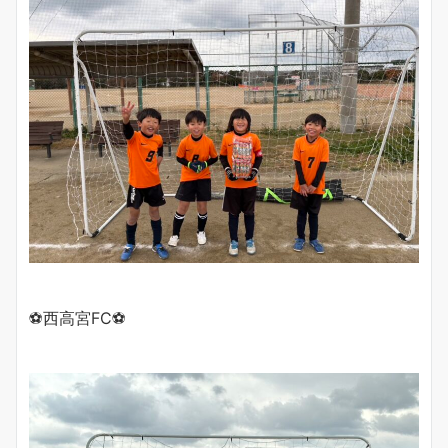
⚽️西高宮FC⚽️