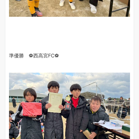
準優勝 ⚽️西高宮FC⚽️