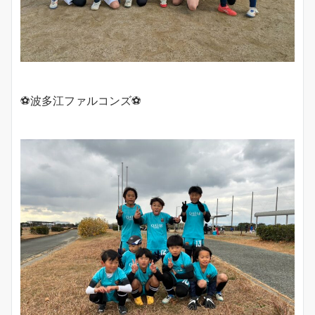
⚽️波多江ファルコンズ⚽️