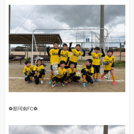
⚽️那珂南FC⚽️