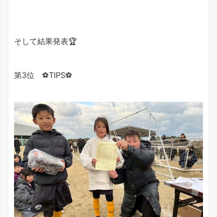
そして結果発表🏆
第3位 ⚽️TIPS⚽️