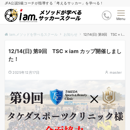
JFA公認S級コーチが指導する「考えるサッカー」を学べる！
Menu
Iam.メソッドを学べるスクール
お知らせ
12/14(日) 第9回 TSC × iam カップ開催しました！
12/14(日) 第9回 TSC × iam カップ開催しまし
た！
2025年12月17日
master