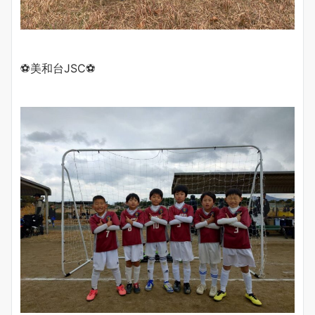
⚽️美和台JSC⚽️