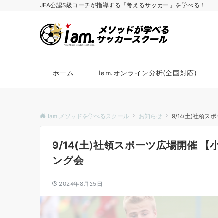
JFA公認S級コーチが指導する「考えるサッカー」を学べる！
ホーム
Iam.オンライン分析(全国対応)
Iam.メソッドを学べるスクール
お知らせ
9/14(土)社領
9/14(土)社領スポーツ広場開催 【小
ング会
2024年8月25日