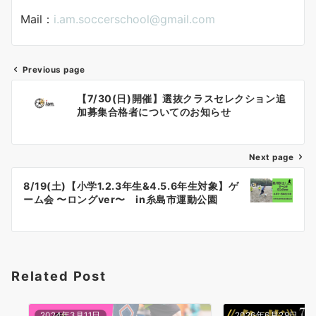
Mail：
i.am.soccerschool@gmail.com
Previous page
投
【7/30(日)開催】選抜クラスセレクション追
稿
加募集合格者についてのお知らせ
ナ
Next page
ビ
ゲ
8/19(土)【小学1.2.3年生&4.5.6年生対象】ゲ
ーム会 〜ロングver〜 in糸島市運動公園
ー
シ
ョ
Related Post
ン
2024年3月11日
2026年6月29日