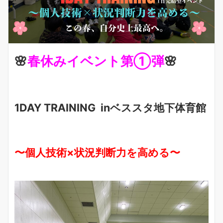
🌸
春休みイベント第①弾
🌸
1DAY TRAINING inベススタ地下体育館
〜個人技術×状況判断力を高める〜