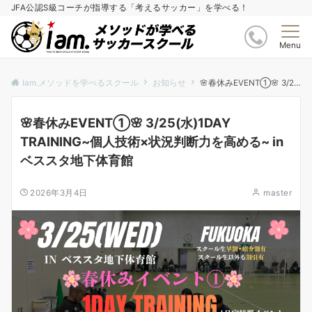
JFA公認S級コーチが指導する「考えるサッカー」を学べる！
Menu
Iam.メソッドを学べるスクール
お知らせ
🌸春休みEVENT①🌸 3/25(水)1DAY TRAINING~個人技術×状況判断力を高める~ inベススタ地下体育館
🌸春休みEVENT①🌸 3/25(水)1DAY
TRAINING~個人技術×状況判断力を高める~ in
ベススタ地下体育館
2026年3月4日
master