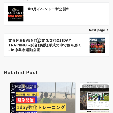
投
⚽️3月イベント一挙公開🌸
稿
ナ
Next page
ビ
ゲ
🌸春休みEVENT②🌸 3/27(金)1DAY
TRAINING ~試合(実践)形式の中で個を磨く
ー
~in糸島市運動公園
シ
ョ
Related Post
ン
2025年4月21日
2021年11月27日