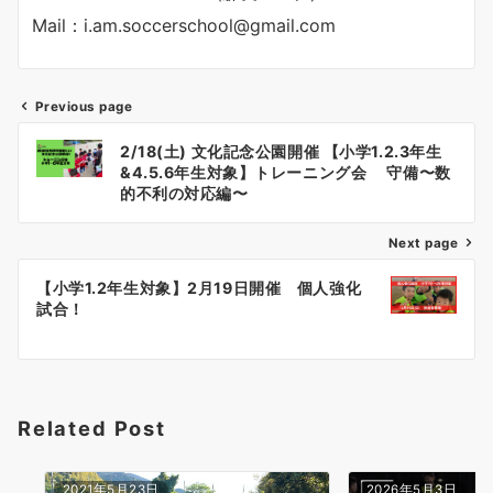
Mail：i.am.soccerschool@gmail.com
Previous page
投
2/18(土) 文化記念公園開催 【小学1.2.3年生
稿
&4.5.6年生対象】トレーニング会 守備〜数
的不利の対応編〜
ナ
Next page
ビ
ゲ
【小学1.2年生対象】2月19日開催 個人強化
試合！
ー
シ
ョ
Related Post
ン
2021年5月23日
2026年5月3日